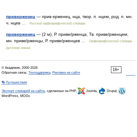
приверженец
— прив ерженец, нца, твор. п. нцем, род. п. мн.
ч. нцев …
Русский орфографический словарь
приверженец
— (2 м), Р. приве/рженца, Тв. приве/рженцем;
мн. приве/рженцы, Р. приве/рженцев …
Орфографический словарь
русского языка
© Академик, 2000-2026
18+
Обратная связь:
Техподдержка
,
Реклама на сайте
👣 Путешествия
Экспорт словарей на сайты
, сделанные на PHP,
Joomla,
Drupal,
WordPress, MODx.