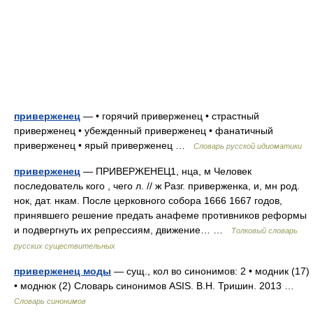
приверженец
— • горячий приверженец • страстный
приверженец • убежденный приверженец • фанатичный
приверженец • ярый приверженец …
Словарь русской идиоматики
приверженец
— ПРИВЕРЖЕНЕЦ1, нца, м Человек
последователь кого , чего л. // ж Разг. приверженка, и, мн род.
нок, дат. нкам. После церковного собора 1666 1667 годов,
принявшего решение предать анафеме противников реформы
и подвергнуть их репрессиям, движение… …
Толковый словарь
русских существительных
приверженец моды
— сущ., кол во синонимов: 2 • модник (17)
• моднюк (2) Словарь синонимов ASIS. В.Н. Тришин. 2013 …
Словарь синонимов