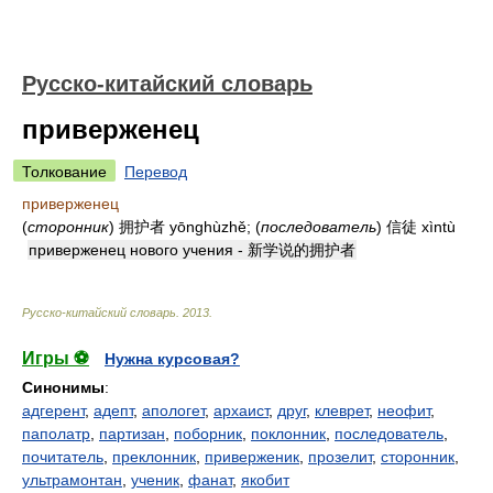
Русско-китайский словарь
приверженец
Толкование
Перевод
приверженец
(
сторонник
) 拥护者 yōnghùzhě; (
последователь
) 信徒 xìntù
приверженец нового учения - 新学说的拥护者
Русско-китайский словарь
.
2013
.
Игры ⚽
Нужна курсовая?
Синонимы
:
адгерент
,
адепт
,
апологет
,
архаист
,
друг
,
клеврет
,
неофит
,
паполатр
,
партизан
,
поборник
,
поклонник
,
последователь
,
почитатель
,
преклонник
,
приверженик
,
прозелит
,
сторонник
,
ультрамонтан
,
ученик
,
фанат
,
якобит